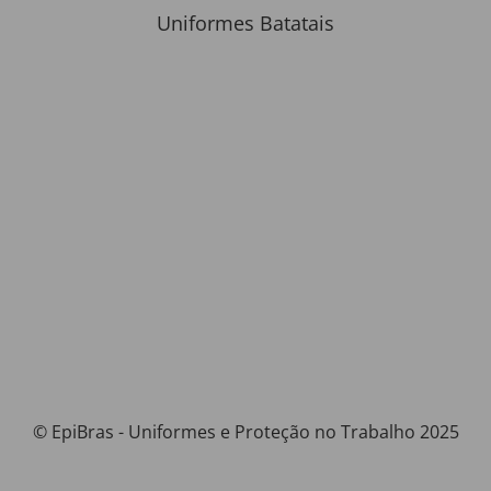
Uniformes Batatais
© EpiBras - Uniformes e Proteção no Trabalho 2025